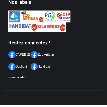
Nos labels
Restez connectez !
CAPEB 25
Eco Artisan
Qualibat
Handibat
www.capeb.fr