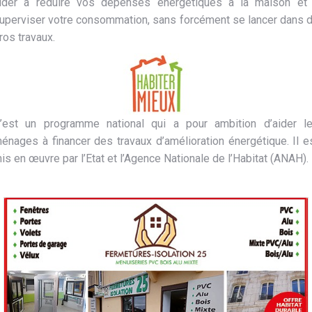
ider à réduire vos dépenses énergétiques à la maison et
uperviser votre consommation, sans forcément se lancer dans 
ros travaux.
’est un programme national qui a pour ambition d’aider l
énages à financer des travaux d’amélioration énergétique. Il e
is en œuvre par l’Etat et l’Agence Nationale de l’Habitat (ANAH).