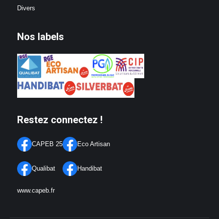
Divers
Nos labels
Restez connectez !
CAPEB 25
Eco Artisan
Qualibat
Handibat
www.capeb.fr