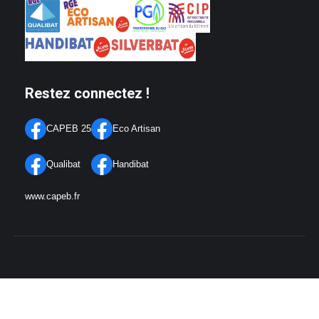
Restez connectez !
CAPEB 25
Eco Artisan
Qualibat
Handibat
www.capeb.fr