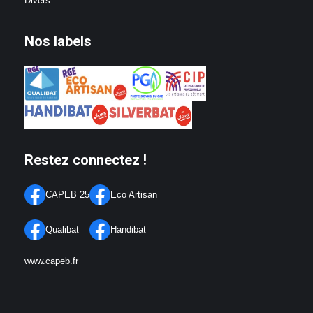
Divers
Nos labels
Restez connectez !
CAPEB 25
Eco Artisan
Qualibat
Handibat
www.capeb.fr