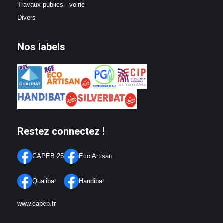
Travaux publics - voirie
Divers
Nos labels
Restez connectez !
CAPEB 25
Eco Artisan
Qualibat
Handibat
www.capeb.fr