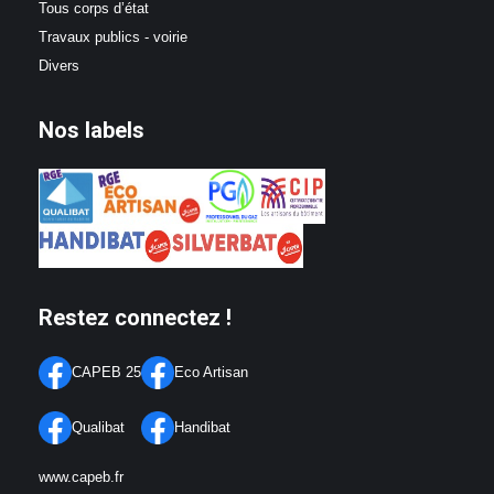
Tous corps d’état
Travaux publics - voirie
Divers
Nos labels
Restez connectez !
CAPEB 25
Eco Artisan
Qualibat
Handibat
www.capeb.fr