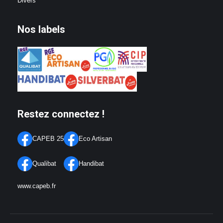
Divers
Nos labels
Restez connectez !
CAPEB 25
Eco Artisan
Qualibat
Handibat
www.capeb.fr