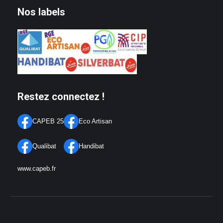
Nos labels
Restez connectez !
CAPEB 25
Eco Artisan
Qualibat
Handibat
www.capeb.fr