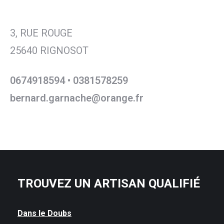
3, RUE ROUGE
25640 RIGNOSOT
0674918594 • 0381578259
bernard.garnache@orange.fr
TROUVEZ UN ARTISAN QUALIFIÉ
Dans le Doubs