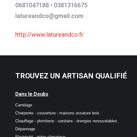
0681047188 • 0381316675
latureandco@gmail.com
http://www.latureandco.fr
TROUVEZ UN ARTISAN QUALIFIÉ
Dans le Doubs
Carrelage
Charpente - couverture - maisons ossature bois
Chauffage - plomberie - sanitaire - énergies renouvelables
Dépannage
Electricité - génie climatique