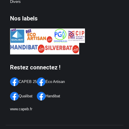
Divers
Nos labels
Restez connectez !
CAPEB 25
Eco Artisan
Qualibat
Handibat
www.capeb.fr