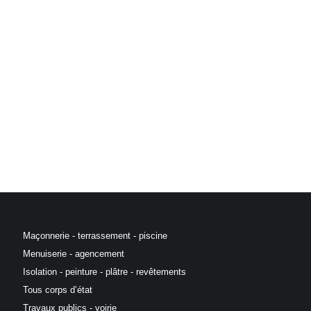
Maçonnerie - terrassement - piscine
Menuiserie - agencement
Isolation - peinture - plâtre - revêtements
Tous corps d’état
Travaux publics - voirie