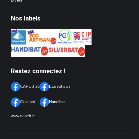
Divers
Nos labels
Restez connectez !
CAPEB 25
Eco Artisan
Qualibat
Handibat
www.capeb.fr