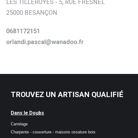
LES TILLEROYES - 5, RUE FRESNEL
25000 BESANÇON
0681172151
orlandi.pascal@wanadoo.fr
TROUVEZ UN ARTISAN QUALIFIÉ
Dans le Doubs
Carrelage
Charpente - couverture - maisons ossature bois