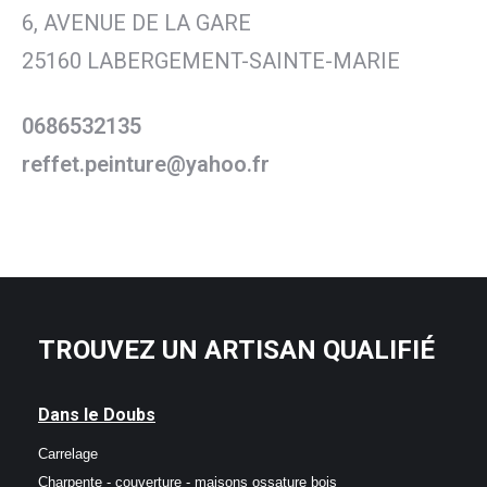
6, AVENUE DE LA GARE
25160 LABERGEMENT-SAINTE-MARIE
0686532135
reffet.peinture@yahoo.fr
TROUVEZ UN ARTISAN QUALIFIÉ
Dans le Doubs
Carrelage
Charpente - couverture - maisons ossature bois