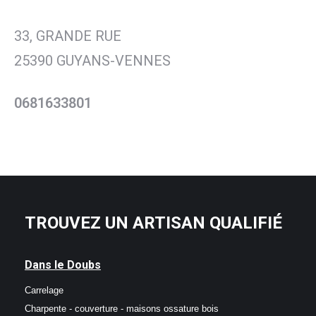
33, GRANDE RUE
25390 GUYANS-VENNES
0681633801
TROUVEZ UN ARTISAN QUALIFIÉ
Dans le Doubs
Carrelage
Charpente - couverture - maisons ossature bois