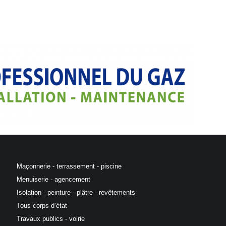
Maçonnerie - terrassement - piscine
Menuiserie - agencement
Isolation - peinture - plâtre - revêtements
Tous corps d’état
Travaux publics - voirie