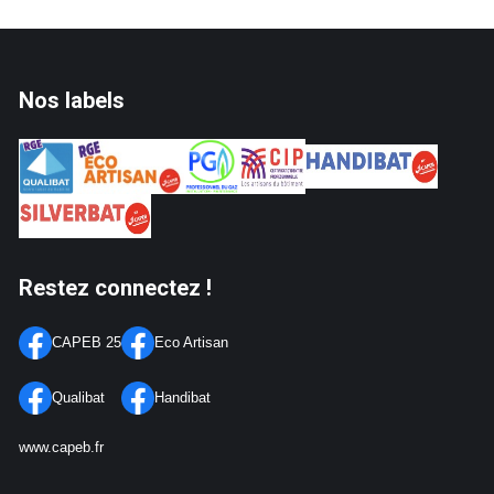
Nos labels
Restez connectez !
CAPEB 25
Eco Artisan
Qualibat
Handibat
www.capeb.fr