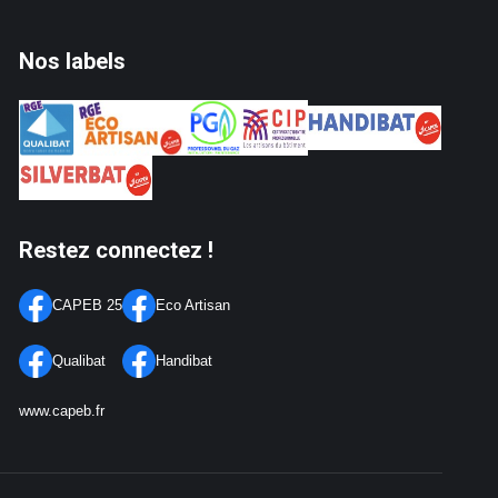
Nos labels
Restez connectez !
CAPEB 25
Eco Artisan
Qualibat
Handibat
www.capeb.fr