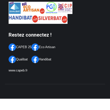
Restez connectez !
CAPEB 25
Eco Artisan
Qualibat
Handibat
www.capeb.fr