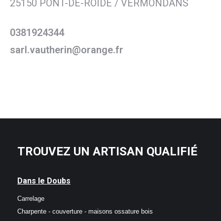
25150 PONT-DE-ROIDE / VERMONDANS
0381924344
sarl.vautherin@orange.fr
TROUVEZ UN ARTISAN QUALIFIÉ
Dans le Doubs
Carrelage
Charpente - couverture - maisons ossature bois