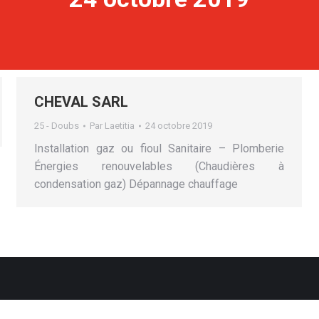
CHEVAL SARL
25 - Doubs
Par
Laetitia
24 octobre 2019
Installation gaz ou fioul Sanitaire – Plomberie
Énergies renouvelables (Chaudières à
condensation gaz) Dépannage chauffage