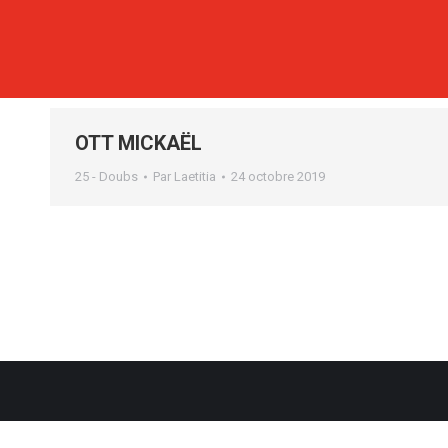
OTT MICKAËL
25 - Doubs
Par
Laetitia
24 octobre 2019