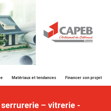
re
Matériaux et tendances
Financer son projet
errurerie – vitrerie -