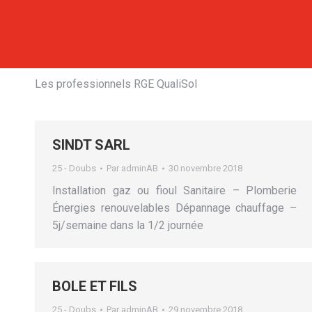
Les professionnels RGE QualiSol
SINDT SARL
25 - Doubs
Par
adminAB
30 novembre 2018
Installation gaz ou fioul Sanitaire – Plomberie
Énergies renouvelables Dépannage chauffage –
5j/semaine dans la 1/2 journée
BOLE ET FILS
25 - Doubs
Par
adminAB
29 novembre 2018