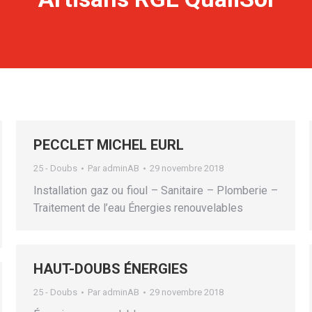
PECCLET MICHEL EURL
25 - Doubs
Par
adminAB
29 novembre 2018
Installation gaz ou fioul – Sanitaire – Plomberie –
Traitement de l’eau Énergies renouvelables
HAUT-DOUBS ÉNERGIES
25 - Doubs
Par
adminAB
29 novembre 2018