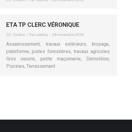
ETA TP CLERC VÉRONIQUE
25 - Doubs
Par
Laetitia
28 novembre 2018
Assainissement, travaux extérieurs, broyage,
plateforme, pistes forestières, travaux agricoles
Gros oeuvre, petite maçonnerie, Démolition,
Piscines, Terrassement