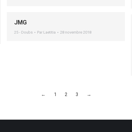
JMG
25 - Doubs
Par
Laetitia
28 novembre 2018
←
1
2
3
→