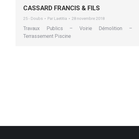
CASSARD FRANCIS & FILS
25 - Doubs
Par
Laetitia
28 novembre 2018
Travaux Publics – Voirie Démolition –
Terrassement Piscine