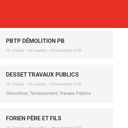
PBTP DÉMOLITION PB
25 - Doubs
Par
Laetitia
29 novembre 2018
DESSET TRAVAUX PUBLICS
25 - Doubs
Par
Laetitia
29 novembre 2018
Démolition, Terrassement, Travaux Publics
FORIEN PÈRE ET FILS
25 - Doubs
Par
Laetitia
28 novembre 2018